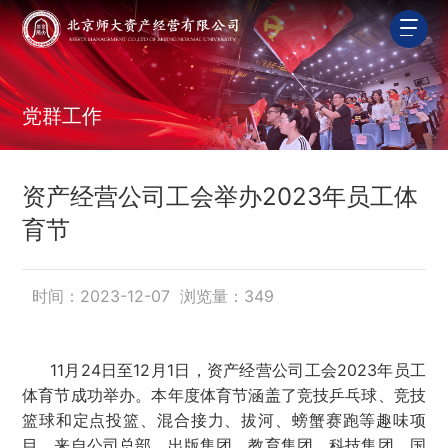
党群工作
资产经营公司工会举办2023年员工体
育节
时间：2023-12-07 浏览量：
349
11月24日至12月1日，资产经营公司工会2023年员工
体育节成功举办。本年度体育节涵盖了竞技乒乓球、竞技
篮球和定点投篮、混合接力、拔河、螃蟹赛跑等趣味项
目。来自公司总部、出版集团、教育集团、科技集团、国