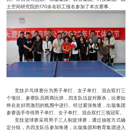
土空间研究院的170余名职工报名参加了本次赛事。
竞技乒乓球赛分为男子单打、女子单打、混合双打三
个项目。参赛队员两两比拼，四支队伍捉对厮杀，比赛始
终在友好而激烈的氛围中进行。经过紧张角逐，出版集团
参赛选手夺得男子单打、女子单打、混合双打三项冠军。
竞技篮球赛采用男子三人制篮球赛，通过抽签方式确
定分组，共四支队伍参加角逐，出版集团和教育集团进入