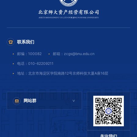
联系我们
邮编：100082
邮箱：zcgs@bnu.edu.cn
电话：010-62209211
地址：北京市海淀区学院南路12号京师科技大厦A座16层
网站群
>
北京师范大学
北京师范大学出版集团
北京师范大学教育集团
关注我们