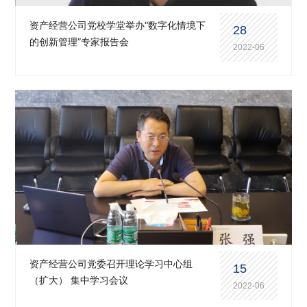
资产经营公司党校学堂举办“数字化情境下
28
的创新管理”专家报告会
2022-06
资产经营公司党委召开理论学习中心组
15
（扩大） 集中学习会议
2022-06