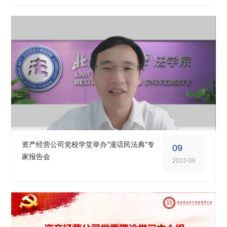
资产经营公司党校学堂举办“漫话民法典”专
09
家报告会
2022-06