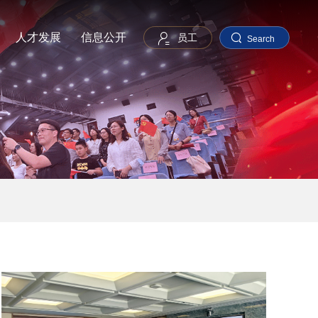
人才发展
信息公开
员工
Search