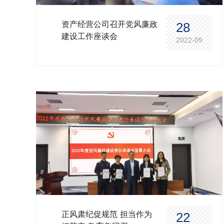
资产经营公司召开党风廉政
28
建设工作座谈会
2022-09
正风肃纪促规范 担当作为
22