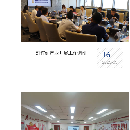
刘辉到产业开展工作调研
16
2025-09