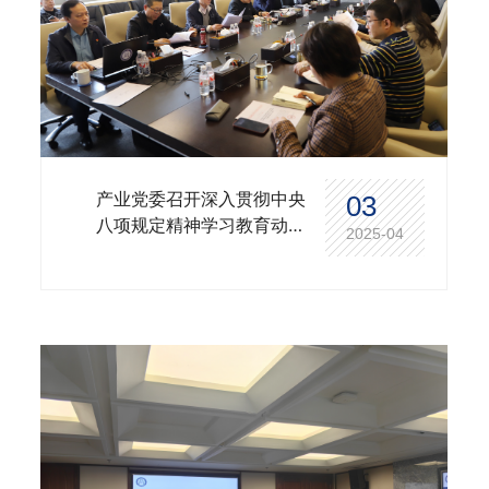
产业党委召开深入贯彻中央
03
八项规定精神学习教育动员
2025-04
部署会